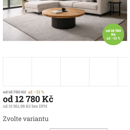
od 18 780
Kč
až –31 %
od 18 780 Kč
až –31 %
od
12 780 Kč
od
10 561,98 Kč
bez DPH
Měrná
Zvolte variantu
cena: