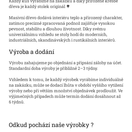
Každý kus vyrábíme na zakázku a díky přirozené kresbě
dřeva je každý stolek originál 🌳
Masivní dřevo dodává interiéru teplo a přirozený charakter,
zatímco precizně zpracovaná podnož zajišťuje vysokou
pevnost, stabilitu a dlouhou životnost. Díky svému
univerzálnímu vzhledu se stoly hodí do moderních,
industriálních, skandinávských i rustikálních interiérů.
Výroba a dodání
Výrobu zahajujeme po objednání a připsání zálohy na účet.
Standardní doba výroby je přibližně 2–3 týdny.
Vzhledem k tomu, že každý výrobek vyrábíme individuálně
na zakázku, může se dodací lhůta v období vyššího vytížení
výroby nebo při větším množství objednávek prodloužit. Ve
výjimečných případech může termín dodání dosáhnout až
6 týdnů.
Odkud pochází naše výrobky ?