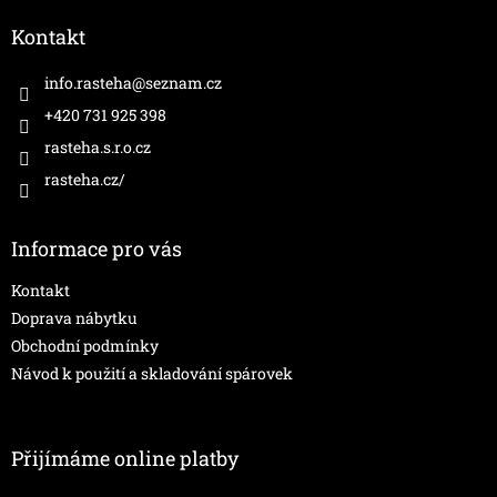
p
a
Kontakt
t
í
info.rasteha
@
seznam.cz
+420 731 925 398
rasteha.s.r.o.cz
rasteha.cz/
Informace pro vás
Kontakt
Doprava nábytku
Obchodní podmínky
Návod k použití a skladování spárovek
Přijímáme online platby