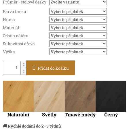
Průměr - stolové desky
Barva tmelu
Hrana
Materiál
Odstín nátěru
Sukovitost dřeva
Výška
Přidat do košíku
🚚 Rychlé dodání do 2–3 týdnů